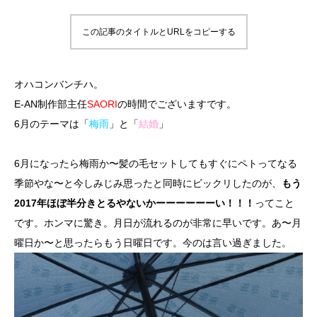
この記事のタイトルとURLをコピーする
オハコンバンチハ。
E-AN制作部主任
SAORI
の時間でございますです。
6月のテーマは「
梅雨
」と「
結婚
」
6月になったら梅雨か〜髪の毛セットしてもすぐにペトってなる
季節やな〜と今しみじみ思ったと同時にビックリしたのが、
もう
2017年ほぼ半分きとるやないかーーーーーーい！！！
ってこと
です。ホンマに驚き。月日が流れるのが非常に早いです。あ〜月
曜日か〜と思ったらもう日曜日です。今のは言い過ぎました。