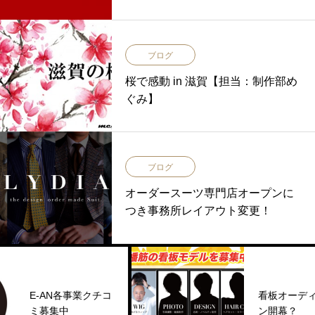
ブログ
桜で感動 in 滋賀【担当：制作部め
ぐみ】
ブログ
オーダースーツ専門店オープンに
つき事務所レイアウト変更！
E-AN各事業クチコ
看板オーディショ
ミ募集中
ン開幕？