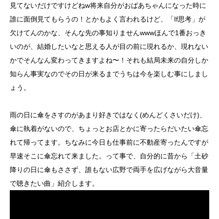
見てないだけですけどねw将来自分がおばあちゃんになった時に
誰に面倒見てもらうの！とかもよく言われるけど、「If思考」が
欠けてんのかな、そんな先の事知りませんwwwほんで1番おっき
いのが、結婚したいなと思える人が目の前に現れるか、現れない
かでそんなん変わってきますよね〜！それも結局未来の自分しか
知らん事実なのでその日が来るまでうちは今を楽しむ事にしまし
ょう。
雨の日に傘をさすのがあまり好きではなく(めんどくさいだけ)、
傘に執着がないので、ちょっとお店とかに寄ったらだいたい傘忘
れて帰ってます。ちなみに今日も仕事前に不動産寄ったんですが
早速そこに傘忘れて来ました。って事で、自分的に昔から「土砂
降りの日に傘もささず、誰もない広野で両手を広げながら大音量
で聴きたい曲」紹介します。