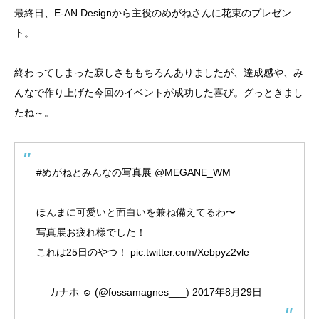
最終日、E-AN Designから主役のめがねさんに花束のプレゼン
ト。
終わってしまった寂しさももちろんありましたが、達成感や、み
んなで作り上げた今回のイベントが成功した喜び。グっときまし
たね～。
#めがねとみんなの写真展
@MEGANE_WM
ほんまに可愛いと面白いを兼ね備えてるわ〜
写真展お疲れ様でした！
これは25日のやつ！
pic.twitter.com/Xebpyz2vle
— カナホ ☺︎ (@fossamagnes___)
2017年8月29日