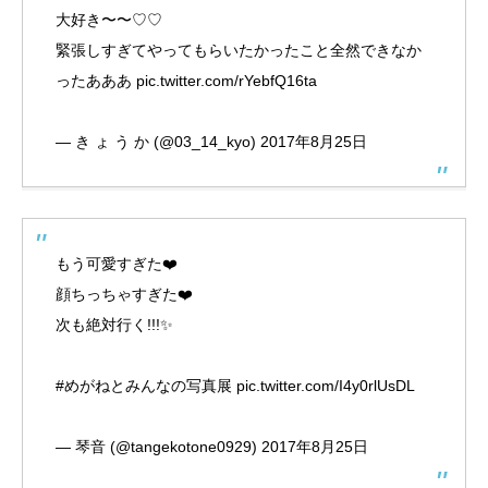
大好き〜〜♡♡
緊張しすぎてやってもらいたかったこと全然できなか
ったあああ
pic.twitter.com/rYebfQ16ta
— き ょ う か (@03_14_kyo)
2017年8月25日
もう可愛すぎた❤️
顔ちっちゃすぎた❤️
次も絶対行く!!!✨
#めがねとみんなの写真展
pic.twitter.com/I4y0rlUsDL
— 琴音 (@tangekotone0929)
2017年8月25日