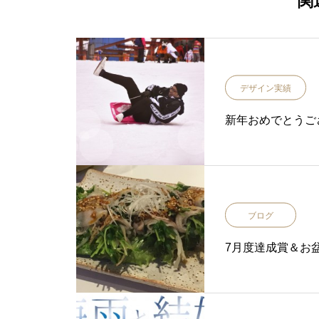
関
デザイン実績
新年おめでとうご
ブログ
7月度達成賞＆お