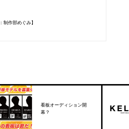
：制作部めぐみ】
看板オーディション開
美
幕？