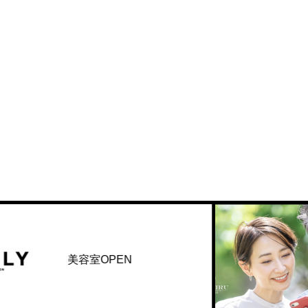
KAMI
容室OPEN
生