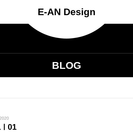
E-AN Design
BLOG
2020
1
01