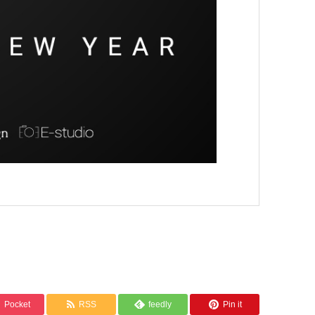
Pocket
RSS
feedly
Pin it