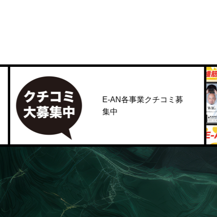
E-AN各事業クチコミ募
集中