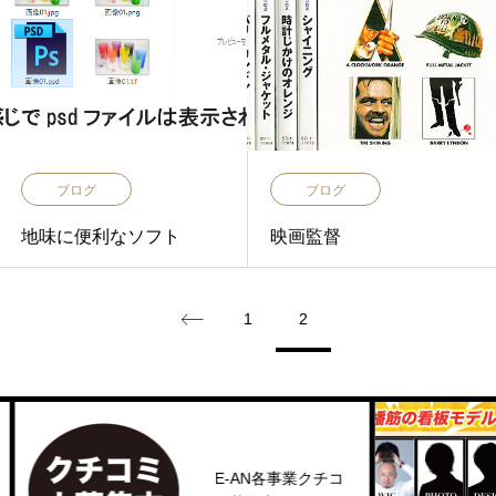
ブログ
ブログ
地味に便利なソフト
映画監督
1
2
E-AN各事業クチコ