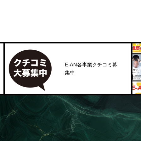
E-AN各事業クチコミ募
集中