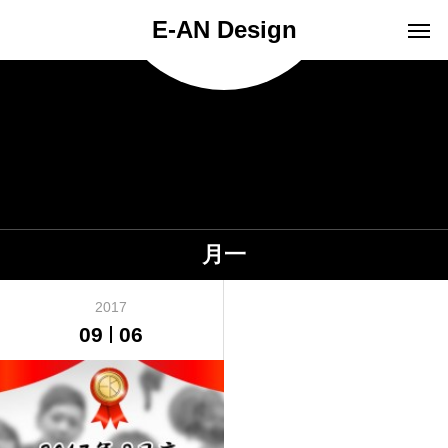
E-AN Design
月一
2017
09
06