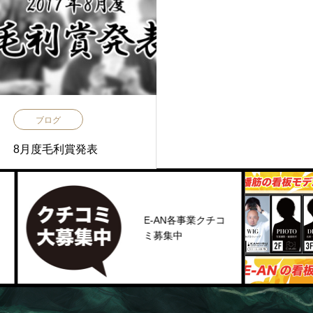
ブログ
8月度毛利賞発表
E-AN各事業クチコ
ミ募集中