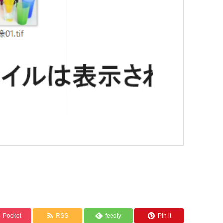
Pocket
RSS
feedly
Pin it