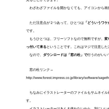
わざわざファイルを開かなくても、アイコンから画
ただ注意点が２つあって、ひとつは
「どういうワケ
です。
もうひとつは、フリーソフトなので無料ですが、
変
っ付いて来る
ということです。これはマジで注意した
なので、
ダウンロードは「窓の杜」で
行うのがいい
窓の杜リンク→
http://www.forest.impress.co.jp/library/software/sage
ちなみにイラストレーターのファイルもサムネイル
す。
イラストレーターはあんま使わないから、別にいい