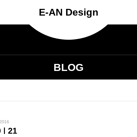
E-AN Design
BLOG
2016
0
21