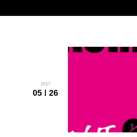
2017
05
26