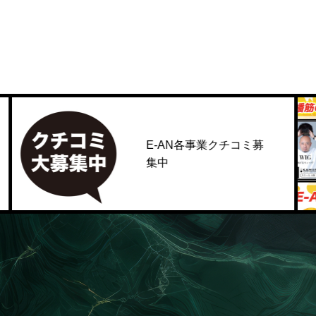
E-AN各事業クチコミ募
集中